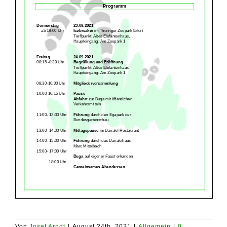
Von
Josef Arndt
|
August 24th, 2021
|
Allgemein
|
0